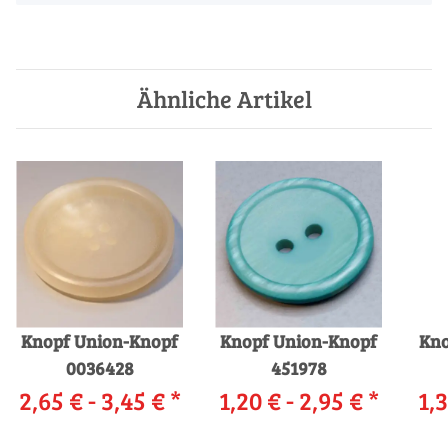
Ähnliche Artikel
Knopf Union-Knopf
Knopf Union-Knopf
Kno
0036428
451978
2,65 € -
3,45 €
*
1,20 € -
2,95 €
*
1,3