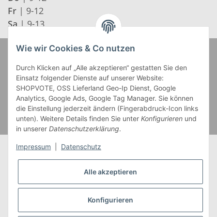
Fr
| 9-12
Sa
| 9-13
Wie wir Cookies & Co nutzen
Zahlung und Versand
Durch Klicken auf „Alle akzeptieren“ gestatten Sie den
Einsatz folgender Dienste auf unserer Website:
SHOPVOTE, OSS Lieferland Geo-Ip Dienst, Google
Analytics, Google Ads, Google Tag Manager. Sie können
die Einstellung jederzeit ändern (Fingerabdruck-Icon links
unten). Weitere Details finden Sie unter
Konfigurieren
und
in unserer
Datenschutzerklärung
.
Impressum
|
Datenschutz
Alle akzeptieren
* Alle Preise inkl. gesetzlicher USt., zzgl.
Versand
** Gilt für Lieferungen innerhalb Deutschlands,
Konfigurieren
Lieferzeiten für andere Länder entnehmen Sie bitte