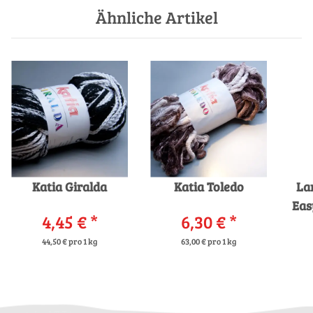
Ähnliche Artikel
Katia Giralda
Katia Toledo
La
Eas
4,45 €
*
6,30 €
*
44,50 € pro 1 kg
63,00 € pro 1 kg