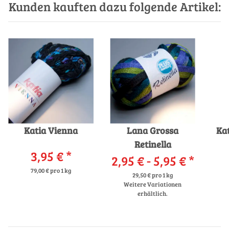
Kunden kauften dazu folgende Artikel:
Katia Vienna
Lana Grossa
Ka
Retinella
3,95 €
*
2,95 € -
5,95 €
*
79,00 € pro 1 kg
29,50 € pro 1 kg
Weitere Variationen
erhältlich.