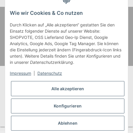
Wie wir Cookies & Co nutzen
Zahlung und Versand
Durch Klicken auf „Alle akzeptieren“ gestatten Sie den
Einsatz folgender Dienste auf unserer Website:
SHOPVOTE, OSS Lieferland Geo-Ip Dienst, Google
Analytics, Google Ads, Google Tag Manager. Sie können
die Einstellung jederzeit ändern (Fingerabdruck-Icon links
unten). Weitere Details finden Sie unter
Konfigurieren
und
in unserer
Datenschutzerklärung
.
Impressum
|
Datenschutz
Alle akzeptieren
* Alle Preise inkl. gesetzlicher USt., zzgl.
Versand
** Gilt für Lieferungen innerhalb Deutschlands,
Konfigurieren
Lieferzeiten für andere Länder entnehmen Sie bitte
unserer
Versandkostenübersicht
Ablehnen
SEHR GUT
(4.95 / 5)