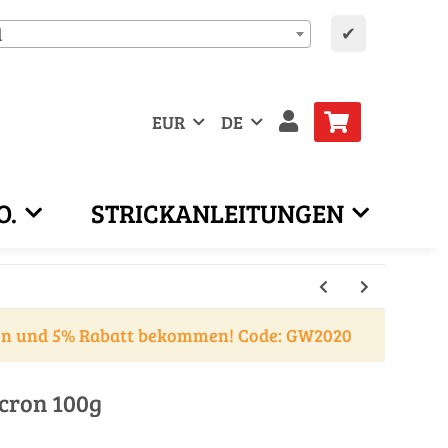
✔
d
EUR
DE
O.
STRICKANLEITUNGEN
en und 5% Rabatt bekommen! Code: GW2020
acron 100g