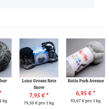
ibar
Lana Grossa Rete
Katia Park Avenue
Snow
*
6,95 €
*
7,95 €
*
1 kg
92,67 € pro 1 kg
79,50 € pro 1 kg