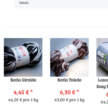
Inhalt:
Katia Giralda
Katia Toledo
Lana
Easy F
4,45 €
*
6,30 €
*
44,50 € pro 1 kg
63,00 € pro 1 kg
64,