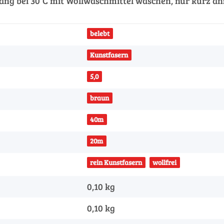
ng bei 30°C mit Wollwaschmittel waschen, nur kurz an
belebt
Kunstfasern
5,0
braun
40m
20m
rein Kunstfasern
wollfrei
0,10 kg
0,10
kg