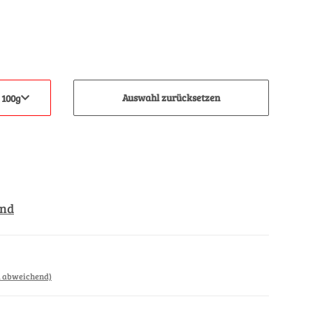
Auswahl zurücksetzen
 100g
and
d abweichend)