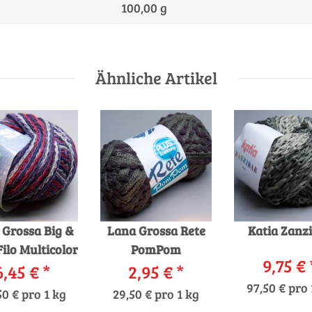
100,00 g
Ähnliche Artikel
 Grossa Big &
Lana Grossa Rete
Katia Zanz
ilo Multicolor
PomPom
9,75 €
6,45 €
*
2,95 €
*
97,50 € pro 
50 € pro 1 kg
29,50 € pro 1 kg