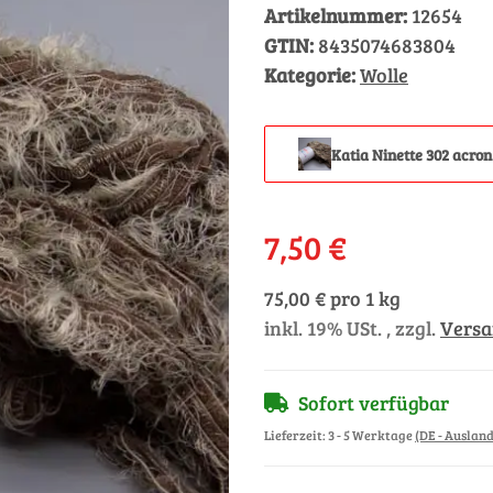
Artikelnummer:
12654
GTIN:
8435074683804
Kategorie:
Wolle
Katia Ninette 302 acron
7,50 €
75,00 € pro 1 kg
inkl. 19% USt. , zzgl.
Vers
Sofort verfügbar
Lieferzeit:
3 - 5 Werktage
(DE - Auslan