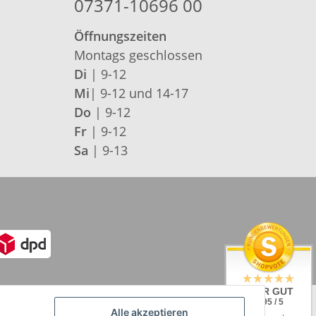
07371-10696 00
Öffnungszeiten
Montags geschlossen
Di
| 9-12
Mi
| 9-12 und 14-17
Do
| 9-12
Fr
| 9-12
Sa
| 9-13
SEHR GUT
4.95 / 5
Alle akzeptieren