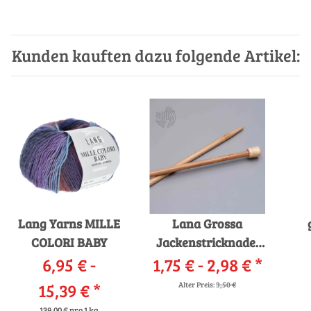
Kunden kauften dazu folgende Artikel:
Lang Yarns MILLE
Lana Grossa
COLORI BABY
Jackenstricknadel
6,95 € -
1,75 € -
Bambus - AKTION -
2,98 €
*
15,39 €
*
Alter Preis:
3,50 €
139,00 € pro 1 kg