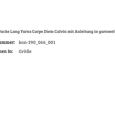
 Jacke Lang Yarns Carpe Diem Calvin mit Anleitung in garnwel
nummer:
kon-290_066_001
Größe
nen in:
Größe