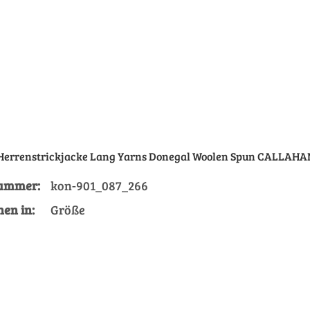
 Herrenstrickjacke Lang Yarns Donegal Woolen Spun CALLAHAN
nummer:
kon-901_087_266
Größe
nen in:
Größe