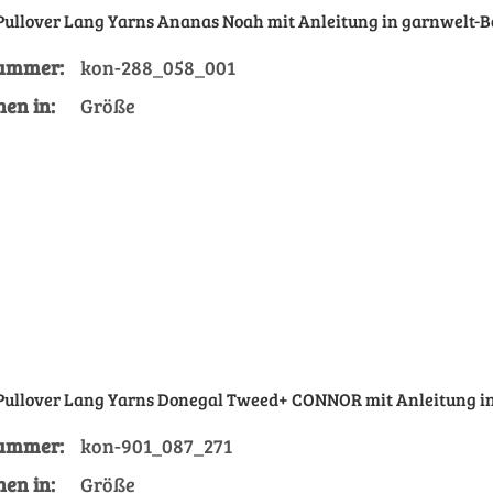
 Pullover Lang Yarns Ananas Noah mit Anleitung in garnwelt-B
nummer:
kon-288_058_001
Größe
nen in:
Größe
 Pullover Lang Yarns Donegal Tweed+ CONNOR mit Anleitung i
nummer:
kon-901_087_271
Größe
nen in:
Größe