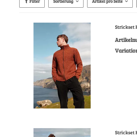
Filter
Sortierung
Artikel pro Seite
Strickset
Artikel
Variatio
Strickset