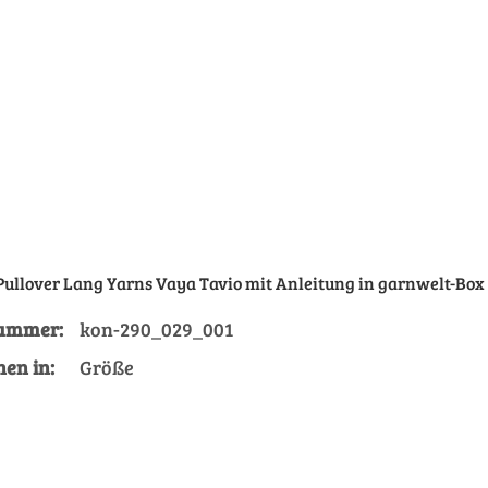
 Pullover Lang Yarns Vaya Tavio mit Anleitung in garnwelt-Box
nummer:
kon-290_029_001
Größe
nen in:
Größe