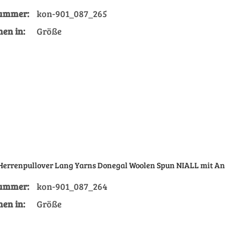
nummer:
kon-901_087_265
Größe
nen in:
Größe
 Herrenpullover Lang Yarns Donegal Woolen Spun NIALL mit An
nummer:
kon-901_087_264
Größe
nen in:
Größe