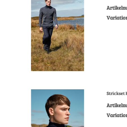
Artikel
Variatio
Strickset
Artikel
Variatio