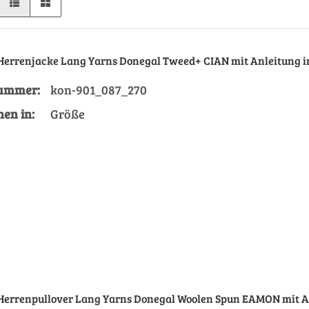
 Herrenjacke Lang Yarns Donegal Tweed+ CIAN mit Anleitung i
nummer:
kon-901_087_270
Größe
nen in:
Größe
 Herrenpullover Lang Yarns Donegal Woolen Spun EAMON mit A