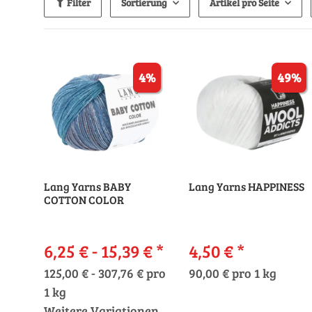
Filter
Sortierung
Artikel pro Seite
4%
49%
Lang Yarns BABY
Lang Yarns HAPPINESS
COTTON COLOR
6,25 € -
15,39 €
*
4,50 €
*
125,00 € - 307,76 € pro
90,00 € pro 1 kg
1 kg
Weitere Variationen