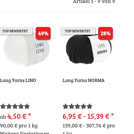
Artikel 1 - 9 von 9
TOP BEWERTET
TOP BEWERTET
49%
28%
Lang Yarns LINO
Lang Yarns NORMA
4,50 €
*
6,95 € -
15,39 €
*
ab
90,00 € pro 1 kg
139,00 € - 307,76 € pro
Weitere Variationen
1 kg