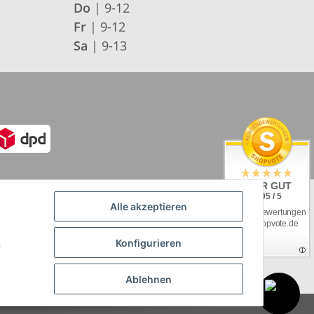
Do
| 9-12
Fr
| 9-12
Sa
| 9-13
SEHR GUT
4.95 / 5
Alle akzeptieren
aus 92 Bewertungen
bei: shopvote.de
Konfigurieren
n
tte unserer
Versandkostenübersicht
Ablehnen