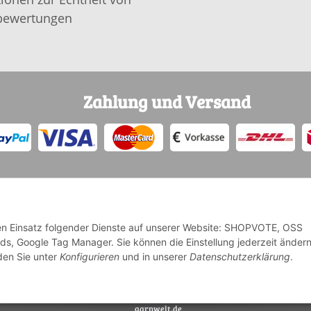
ewertungen
Zahlung und Versand
 den Einsatz folgender Dienste auf unserer Website: SHOPVOTE, OSS
Ads, Google Tag Manager. Sie können die Einstellung jederzeit änder
* Alle Preise inkl. gesetzlicher USt., zzgl.
Versand
nden Sie unter
Konfigurieren
und in unserer
Datenschutzerklärung
.
Deutschlands, Lieferzeiten für andere Länder entnehmen Sie bi
garnwelt.de