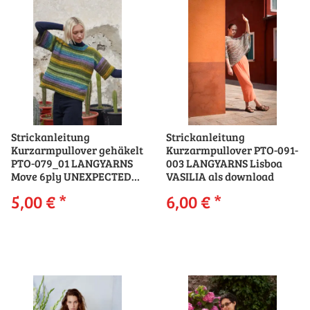
Strickanleitung
Strickanleitung
Kurzarmpullover gehäkelt
Kurzarmpullover PTO-091-
PTO-079_01 LANGYARNS
003 LANGYARNS Lisboa
Move 6ply UNEXPECTED
VASILIA als download
MOVE als download
5,00 €
*
6,00 €
*