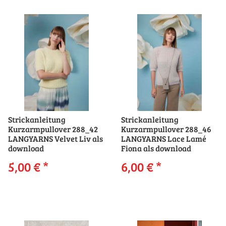
Strickanleitung
Strickanleitung
Kurzarmpullover 288_42
Kurzarmpullover 288_46
LANGYARNS Velvet Liv als
LANGYARNS Lace Lamé
download
Fiona als download
5,00 €
*
6,00 €
*