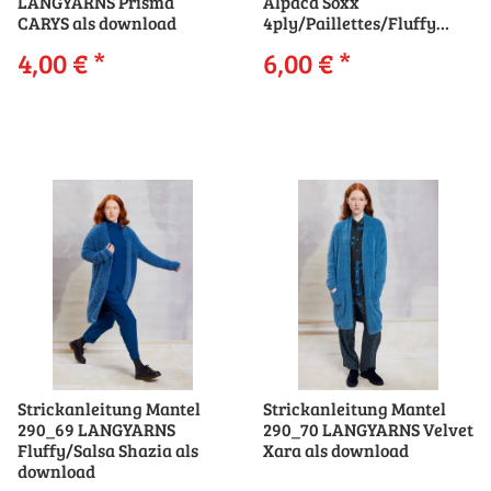
LANGYARNS Prisma
Alpaca Soxx
CARYS als download
4ply/Paillettes/Fluffy
Umamya als download
4,00 €
*
6,00 €
*
Strickanleitung Mantel
Strickanleitung Mantel
290_69 LANGYARNS
290_70 LANGYARNS Velvet
Fluffy/Salsa Shazia als
Xara als download
download