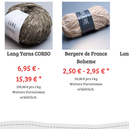
Lang Yarns CORSO
Bergere de France
Lan
Boheme
6,95 € -
2,50 € -
2,95 €
*
15,39 €
*
50,00 € pro 1 kg
Weitere Variationen
139,00 € pro 1 kg
erhältlich.
Weitere Variationen
erhältlich.