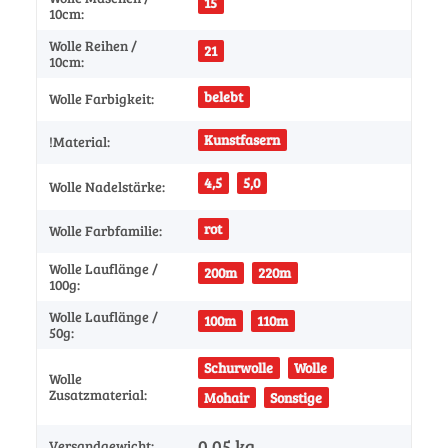
15
10cm:
Wolle Reihen /
21
10cm:
belebt
Wolle Farbigkeit:
Kunstfasern
!Material:
4,5
5,0
Wolle Nadelstärke:
rot
Wolle Farbfamilie:
Wolle Lauflänge /
200m
220m
100g:
Wolle Lauflänge /
100m
110m
50g:
Schurwolle
Wolle
Wolle
Zusatzmaterial:
Mohair
Sonstige
0,05 kg
Versandgewicht: