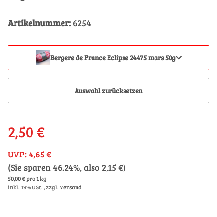
Artikelnummer:
6254
Bergere de France Eclipse 24475 mars 50g
Auswahl zurücksetzen
2,50 €
UVP
:
4,65 €
(Sie sparen
46.24%
, also
2,15 €
)
50,00 € pro 1 kg
inkl. 19% USt. , zzgl.
Versand