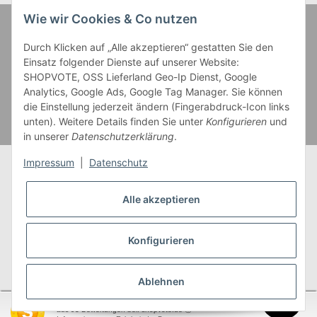
Wie wir Cookies & Co nutzen
Zahlung und Versand
Durch Klicken auf „Alle akzeptieren“ gestatten Sie den
Einsatz folgender Dienste auf unserer Website:
SHOPVOTE, OSS Lieferland Geo-Ip Dienst, Google
Analytics, Google Ads, Google Tag Manager. Sie können
die Einstellung jederzeit ändern (Fingerabdruck-Icon links
unten). Weitere Details finden Sie unter
Konfigurieren
und
in unserer
Datenschutzerklärung
.
Impressum
|
Datenschutz
Alle akzeptieren
* Alle Preise inkl. gesetzlicher USt., zzgl.
Versand
** Gilt für Lieferungen innerhalb Deutschlands,
Konfigurieren
Lieferzeiten für andere Länder entnehmen Sie bitte
unserer
Versandkostenübersicht
Ablehnen
SEHR GUT
(4.95 / 5)
aus
93
Bewertungen bei: shopvote.de ⓘ
garnwelt.de