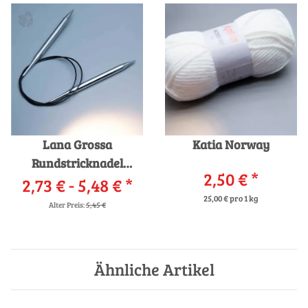
Lana Grossa
Katia Norway
Rundstricknadel
2,50 €
*
2,73 € -
Messing
5,48 €
*
25,00 € pro 1 kg
Alter Preis:
5,45 €
Ähnliche Artikel