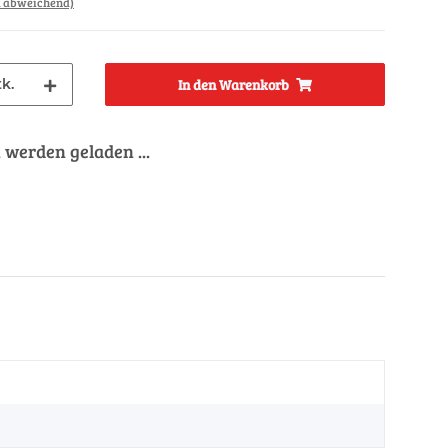
d abweichend)
k.
In den Warenkorb
werden geladen ...