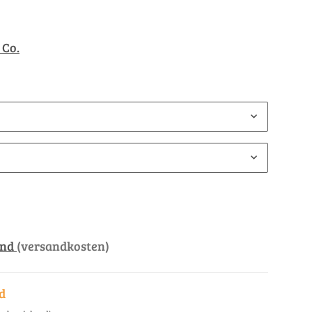
 Co.
and
(versandkosten)
d