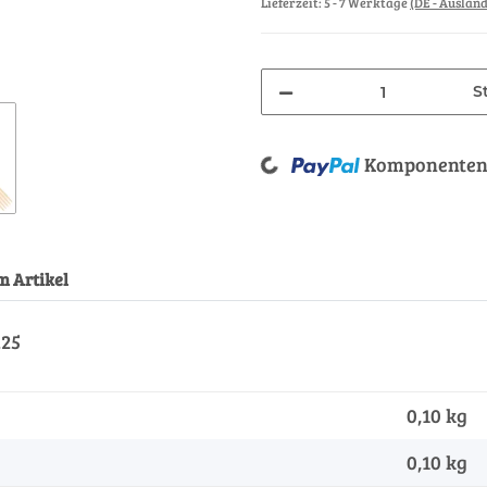
Lieferzeit:
5 - 7 Werktage
(DE - Auslan
St
Loading...
Komponenten 
m Artikel
.25
0,10 kg
0,10
kg