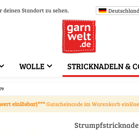
ür deinen Standort zu sehen.
Deutschlan
WOLLE
STRICKNADELN & C
79
wert einlösbar)***
Gutscheincode im Warenkorb einlös
Strumpfstricknade