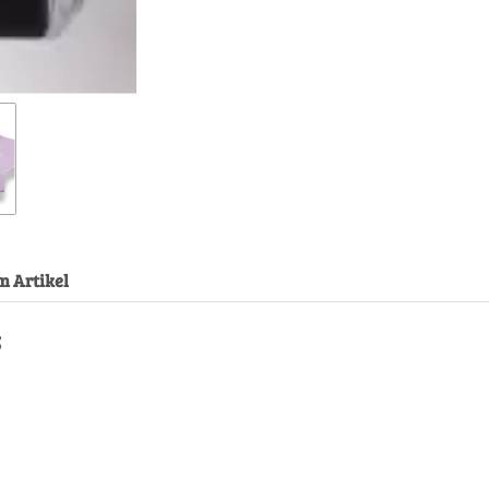
m Artikel
5