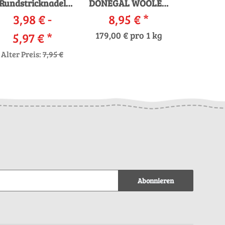
Rundstricknadel
DONEGAL WOOLEN
Design-Holz
3,98 € -
8,95 €
SPUN
*
5,97 €
*
179,00 € pro 1 kg
Alter Preis:
7,95 €
Abonnieren