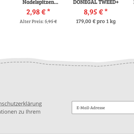
Nadelspitzen
DONEGAL TWEED+
2,98 €
Bambus
*
8,95 €
*
179,00 € pro 1 kg
Alter Preis:
5,95 €
nschutzerklärung
ationen zu Ihrem