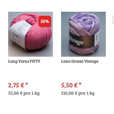
50%
Lang Yarns FIFTY
Lana Grossa Vintage
2,75 €
*
5,50 €
*
55,00 € pro 1 kg
110,00 € pro 1 kg