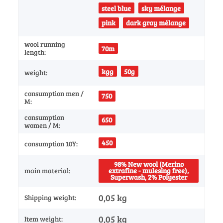
steel blue
sky mélange
pink
dark gray mélange
wool running
70m
length:
kgg
50g
weight:
consumption men /
750
M:
consumption
650
women / M:
450
consumption 10Y:
98% New wool (Merino
main material:
extrafine - mulesing free),
Superwash, 2% Polyester
0,05 kg
Shipping weight:
0,05
kg
Item weight: