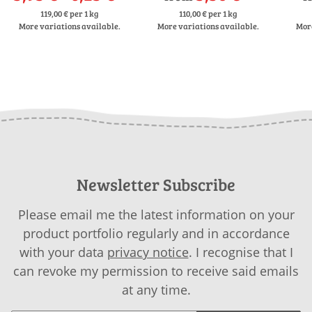
119,00 € per 1 kg
110,00 € per 1 kg
More variations available.
More variations available.
More
Newsletter Subscribe
Please email me the latest information on your
product portfolio regularly and in accordance
with your data
privacy notice
. I recognise that I
can revoke my permission to receive said emails
at any time.