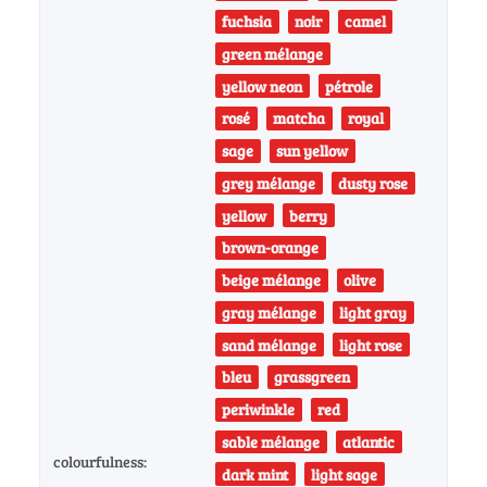
fuchsia
noir
camel
green mélange
yellow neon
pétrole
rosé
matcha
royal
sage
sun yellow
grey mélange
dusty rose
yellow
berry
brown-orange
beige mélange
olive
gray mélange
light gray
sand mélange
light rose
bleu
grassgreen
periwinkle
red
sable mélange
atlantic
colourfulness:
dark mint
light sage