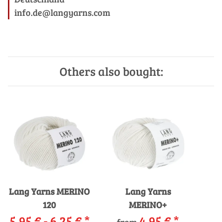
info.de@langyarns.com
Others also bought:
Lang Yarns MERINO
Lang Yarns
120
MERINO+
5,95 € -
6,25 €
*
4,95 €
*
from