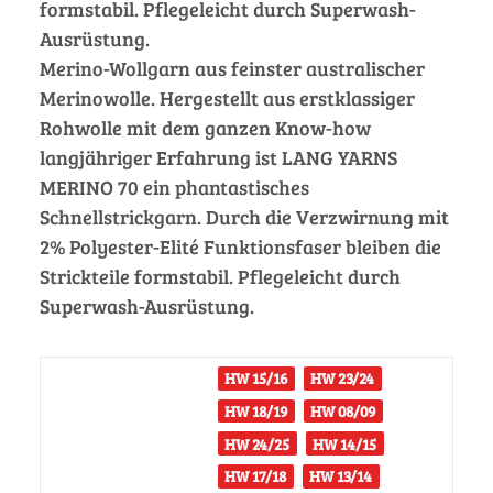
formstabil. Pflegeleicht durch Superwash-
Ausrüstung.
Merino-Wollgarn aus feinster australischer
Merinowolle. Hergestellt aus erstklassiger
Rohwolle mit dem ganzen Know-how
langjähriger Erfahrung ist LANG YARNS
MERINO 70 ein phantastisches
Schnellstrickgarn. Durch die Verzwirnung mit
2% Polyester-Elité Funktionsfaser bleiben die
Strickteile formstabil. Pflegeleicht durch
Superwash-Ausrüstung.
HW 15/16
HW 23/24
HW 18/19
HW 08/09
HW 24/25
HW 14/15
HW 17/18
HW 13/14