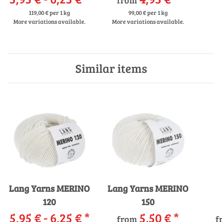
119,00 € per 1 kg
99,00 € per 1 kg
More variations available.
More variations available.
Similar items
Lang Yarns MERINO
Lang Yarns MERINO
120
150
5,95 € -
6,25 €
*
5,50 €
*
from
f