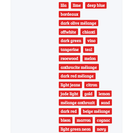
lila
lime
deep blue
bordeaux
dark olive mélange
offwhite
chianti
dark green
vino
tangerine
teal
rsoewood
melon
anthracite mélange
dark red mélange
light jeans
citron
jade light
gold
lemon
mélange anthrazit
sand
dark red
beige mélange
bison
marron
cognac
light green neon
navy