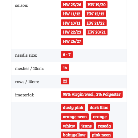
HW 25/26
HW 19/20
saison:
HW 11/12
HW 12/13
HW 10/11
HW 21/22
HW 22/23
HW 20/21
HW 26/27
6 - 7
needle size:
14
meshes / 10cm:
22
rows / 10cm:
98% Virgin wool , 2% Polyester
!material:
dusty pink
dark lilac
orange neon
orange
whitw
jeans
reseda
babyyellow
pink neon