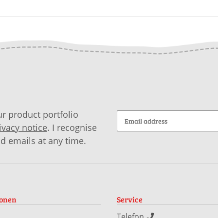
r product portfolio
ivacy notice
. I recognise
id emails at any time.
ionen
Service
Telefon