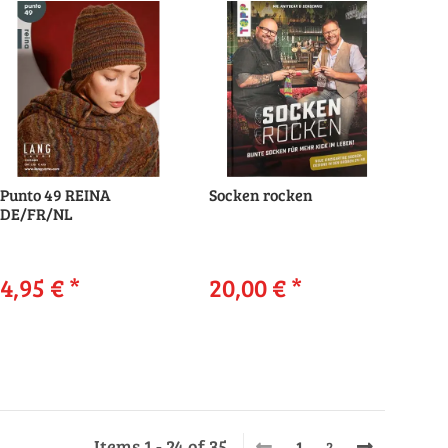
Punto 49 REINA
Socken rocken
DE/FR/NL
4,95 €
*
20,00 €
*
Items 1 - 24 of 35
1
2