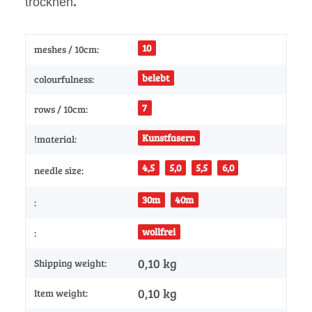
trocknen
.
10
meshes / 10cm:
belebt
colourfulness:
7
rows / 10cm:
Kunstfasern
!material:
4,5
5,0
5,5
6,0
needle size:
30m
40m
:
wollfrei
:
0,10 kg
Shipping weight:
0,10
kg
Item weight: