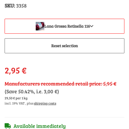
SKU:
3358
Lana Grossa Retinella 116
Reset selection
2,95 €
Manufacturers recommended retail price
:
5,95 €
(Save
50.42%
, i.e.
3,00 €
)
29,50 € per 1 kg
incl. 19% VAT , plus
shipping costs
Available immediately