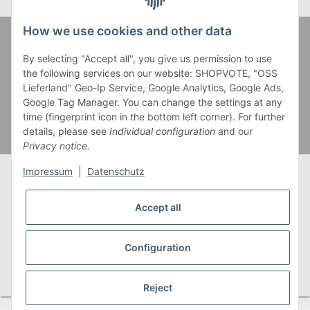
How we use cookies and other data
Zahlung und Versand
By selecting "Accept all", you give us permission to use
the following services on our website: SHOPVOTE, "OSS
Lieferland" Geo-Ip Service, Google Analytics, Google Ads,
Google Tag Manager. You can change the settings at any
time (fingerprint icon in the bottom left corner). For further
details, please see
Individual configuration
and our
Privacy notice
.
Impressum
|
Datenschutz
Accept all
* Alle Preise inkl. gesetzlicher USt., zzgl.
Versand
** Gilt für Lieferungen innerhalb Deutschlands,
Configuration
Lieferzeiten für andere Länder entnehmen Sie bitte
unserer
Versandkostenübersicht
Reject
SEHR GUT
(4.95 / 5)