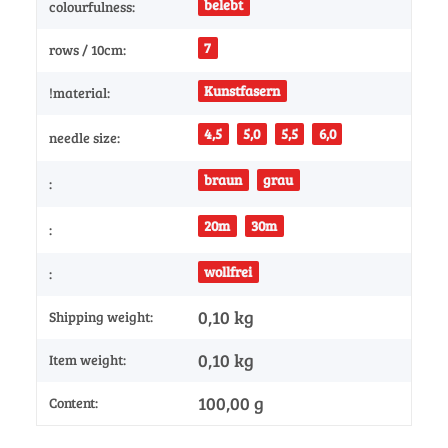
belebt
colourfulness:
7
rows / 10cm:
Kunstfasern
!material:
4,5
5,0
5,5
6,0
needle size:
braun
grau
:
20m
30m
:
wollfrei
:
0,10 kg
Shipping weight:
0,10
kg
Item weight:
100,00 g
Content: