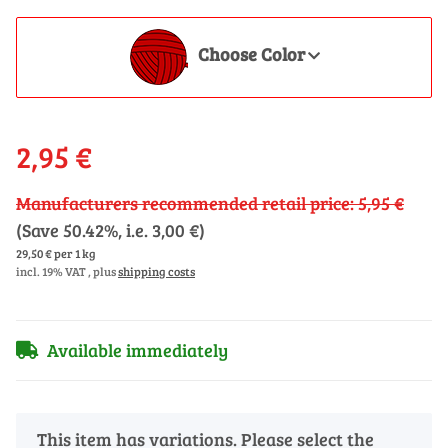
Choose Color
2,95 €
Manufacturers recommended retail price
:
5,95 €
(Save
50.42%
, i.e.
3,00 €
)
29,50 € per 1 kg
incl. 19% VAT , plus
shipping costs
Available immediately
x
This item has variations. Please select the