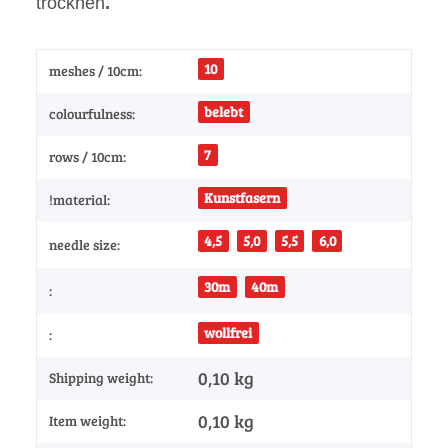
trocknen
.
10
meshes / 10cm:
belebt
colourfulness:
7
rows / 10cm:
Kunstfasern
!material:
4,5
5,0
5,5
6,0
needle size:
30m
40m
:
wollfrei
:
0,10 kg
Shipping weight:
0,10
kg
Item weight: