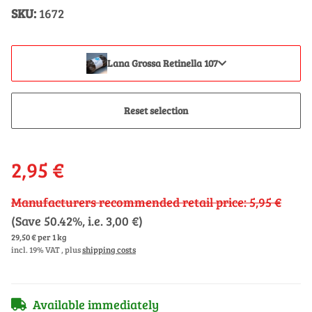
SKU:
1672
Lana Grossa Retinella 107
Reset selection
2,95 €
Manufacturers recommended retail price
:
5,95 €
(Save
50.42%
, i.e.
3,00 €
)
29,50 € per 1 kg
incl. 19% VAT , plus
shipping costs
Available immediately