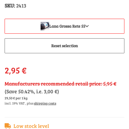
SKU:
2413
Lana Grossa Rete 55
Reset selection
2,95 €
Manufacturers recommended retail price
:
5,95 €
(Save
50.42%
, i.e.
3,00 €
)
29,50 € per 1 kg
incl. 19% VAT , plus
shipping costs
Low stock level