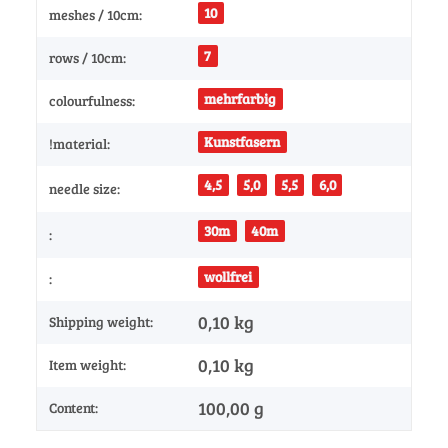
10
meshes / 10cm:
7
rows / 10cm:
mehrfarbig
colourfulness:
Kunstfasern
!material:
4,5
5,0
5,5
6,0
needle size:
30m
40m
:
wollfrei
:
0,10 kg
Shipping weight:
0,10
kg
Item weight:
100,00 g
Content: