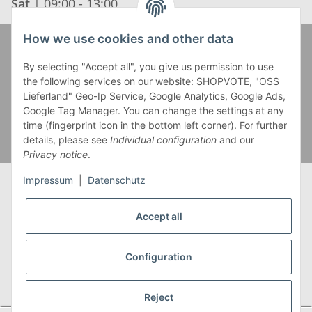
Sat
| 09:00 - 13:00
How we use cookies and other data
Zahlung und Versand
By selecting "Accept all", you give us permission to use
the following services on our website: SHOPVOTE, "OSS
Lieferland" Geo-Ip Service, Google Analytics, Google Ads,
Google Tag Manager. You can change the settings at any
time (fingerprint icon in the bottom left corner). For further
details, please see
Individual configuration
and our
Privacy notice
.
Impressum
|
Datenschutz
Accept all
* Alle Preise inkl. gesetzlicher USt., zzgl.
Versand
** Gilt für Lieferungen innerhalb Deutschlands,
Configuration
Lieferzeiten für andere Länder entnehmen Sie bitte
unserer
Versandkostenübersicht
Reject