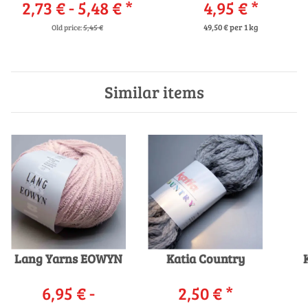
2,73 € -
Messing
5,48 €
*
4,95 €
*
49,50 € per 1 kg
Old price:
5,45 €
Similar items
Lang Yarns EOWYN
Katia Country
6,95 € -
2,50 €
*