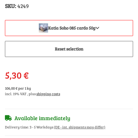
SKU:
4249
Katia Soho 085 cardo 50g
Reset selection
5,30 €
106,00 € per 1 kg
incl. 19% VAT , plus
shipping costs
Available immediately
Delivery time:
3 - 5 Workdays
(DE - int. shipments may differ)