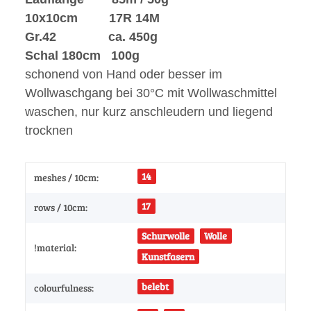
10x10cm 17R 14M
Gr.42 ca. 450g
Schal 180cm 100g
schonend von Hand oder besser im
Wollwaschgang bei 30°C mit Wollwaschmittel
waschen, nur kurz anschleudern und liegend
trocknen
14
meshes / 10cm:
17
rows / 10cm:
Schurwolle
Wolle
!material:
Kunstfasern
belebt
colourfulness: