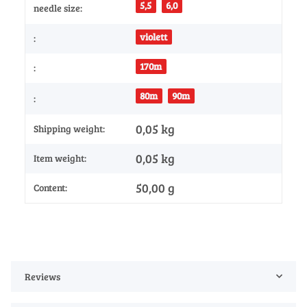
5,5
6,0
needle size:
violett
:
170m
:
80m
90m
:
0,05 kg
Shipping weight:
0,05
kg
Item weight:
50,00 g
Content:
Reviews