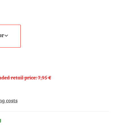
or
ed retail price
:
7,95 €
ng costs
y