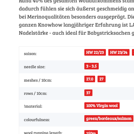
Rund 40% des gesamten Wollaufkommens stammt v
dadurch fühlen sie sich äußerst geschmeidig a
bei Merinoqualitäten besonders ausgeprägt. Dies
ganzen Knowhow langjähriger Erfahrung ist LA
Nadelstärke - auch ideal für Babystricksachen 
HW 22/23
HW 23/24
saison:
3 - 3.5
needle size:
27.0
27
meshes / 10cm:
37
rows / 10cm:
100% Virgin wool
!material:
green/bordeaux/salmon
colourfulness:
wool running length:
150m