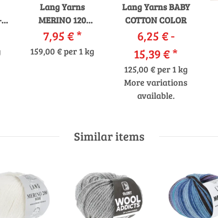
Lang Yarns
Lang Yarns BABY
-
MERINO 120
COTTON COLOR
DÉGRADÉ
7,95 €
*
6,25 € -
S
g
159,00 € per 1 kg
15,39 €
*
125,00 € per 1 kg
More variations
available.
Similar items