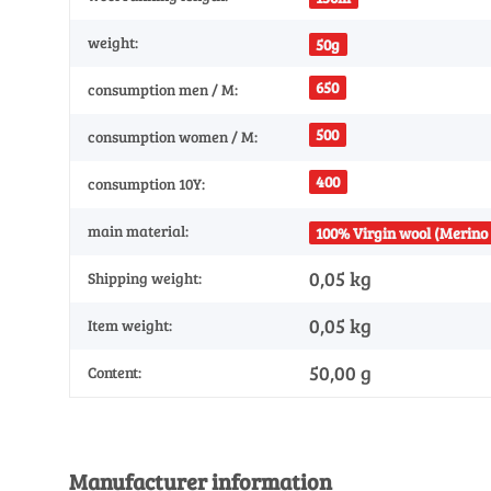
weight:
50g
650
consumption men / M:
500
consumption women / M:
400
consumption 10Y:
main material:
100% Virgin wool (Merino 
0,05 kg
Shipping weight:
0,05
kg
Item weight:
50,00 g
Content:
Manufacturer information