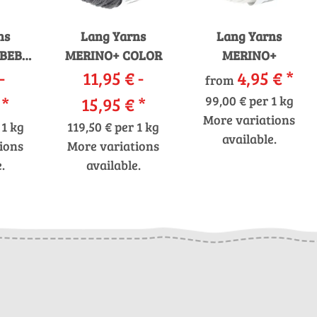
ns
Lang Yarns
Lang Yarns
 BEBE
MERINO+ COLOR
MERINO+
-
11,95 € -
4,95 €
*
from
€
*
15,95 €
*
99,00 € per 1 kg
More variations
 1 kg
119,50 € per 1 kg
available.
ions
More variations
.
available.