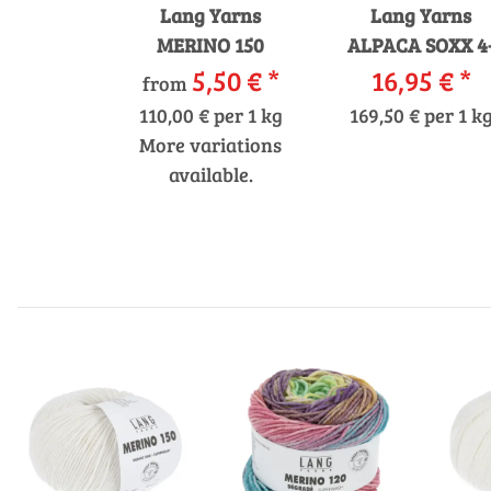
Lang Yarns
Lang Yarns
MERINO 150
ALPACA SOXX 4
5,50 €
*
FACH/4-PLY
16,95 €
*
from
110,00 € per 1 kg
169,50 € per 1 k
More variations
available.