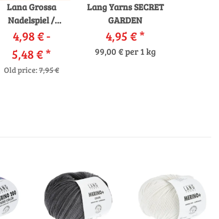
Lana Grossa
Lang Yarns SECRET
Nadelspiel /
GARDEN
trumpfstricknadeln
4,98 € -
4,95 €
*
Design-Holz
5,48 €
*
99,00 € per 1 kg
Old price:
7,95 €