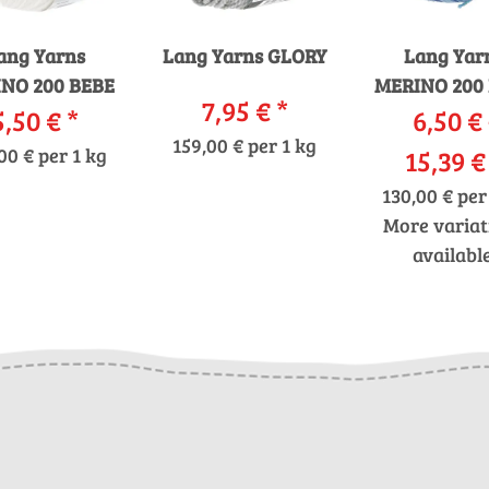
ang Yarns
Lang Yarns GLORY
Lang Yar
NO 200 BEBE
MERINO 200
7,95 €
*
5,50 €
*
6,50 € 
COLOR
159,00 € per 1 kg
00 € per 1 kg
15,39 
130,00 € per
More variat
available