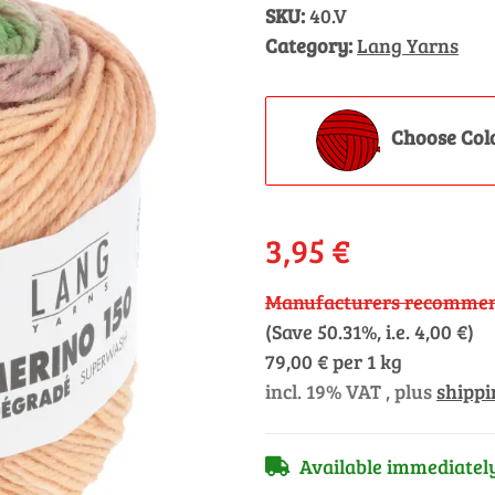
SKU:
40.V
Category:
Lang Yarns
Choose Col
3,95 €
Manufacturers recommend
(Save
50.31%
, i.e.
4,00 €
)
79,00 € per 1 kg
incl. 19% VAT , plus
shippi
Available immediatel