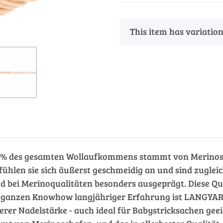
x
This item has variation
 des gesamten Wollaufkommens stammt von Merinoschaf
fühlen sie sich äußerst geschmeidig an und sind zuglei
bei Merinoqualitäten besonders ausgeprägt. Diese Qual
em ganzen Knowhow langjähriger Erfahrung ist LANGYAR
erer Nadelstärke - auch ideal für Babystricksachen geei