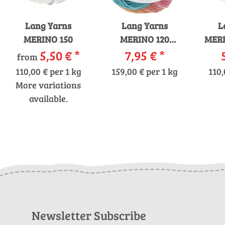
Lang Yarns
Lang Yarns
L
MERINO 150
MERINO 120
MERI
5,50 €
*
DÉGRADÉ
7,95 €
*
from
110,00 € per 1 kg
159,00 € per 1 kg
110,
More variations
available.
Newsletter Subscribe