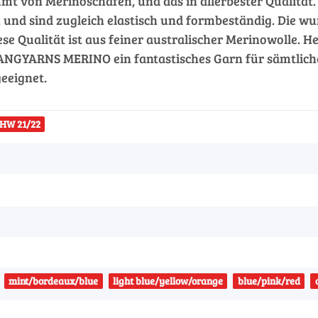
on Merinoschafen, und das in allerbester Qualität. Di
n und sind zugleich elastisch und formbeständig. Die w
e Qualität ist aus feiner australischer Merinowolle. H
NGYARNS MERINO ein fantastisches Garn für sämtliche 
geeignet.
HW 21/22
mint/bordeaux/blue
light blue/yellow/orange
blue/pink/red