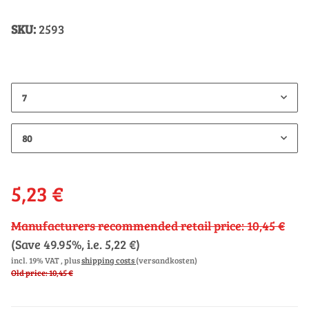
SKU:
2593
7
80
5,23 €
Manufacturers recommended retail price
:
10,45 €
(Save
49.95%
, i.e.
5,22 €
)
incl. 19% VAT , plus
shipping costs
(versandkosten)
Old price: 10,45 €