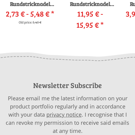
Rundstricknadel
Rundstricknadel
R
2,73 € -
Messing
5,48 €
*
11,95 € -
Bambus
3,9
15,95 €
*
Old price:
5,45 €
Newsletter Subscribe
Please email me the latest information on your
product portfolio regularly and in accordance
with your data
privacy notice
. I recognise that I
can revoke my permission to receive said emails
at any time.