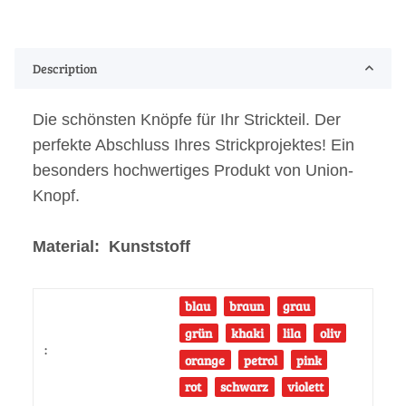
Description
Die schönsten Knöpfe für Ihr Strickteil. Der
perfekte Abschluss Ihres Strickprojektes! Ein
besonders hochwertiges Produkt von Union-
Knopf.
Material: Kunststoff
blau
braun
grau
grün
khaki
lila
oliv
:
orange
petrol
pink
rot
schwarz
violett