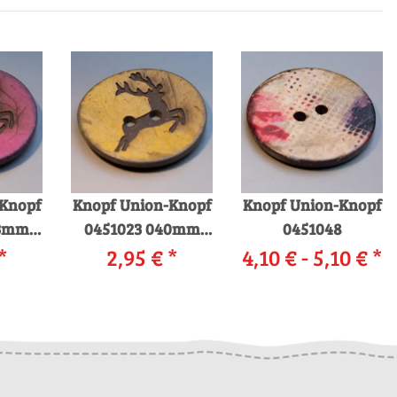
-Knopf
Knopf Union-Knopf
Knopf Union-Knopf
23mm
0451023 040mm
0451048
k
*
2,95 €
0040 gelb
*
4,10 € -
5,10 €
*