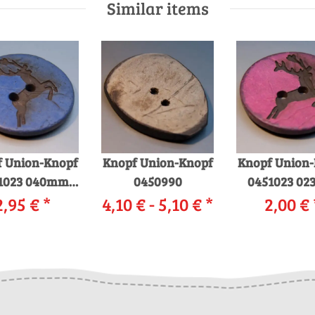
Similar items
 Union-Knopf
Knopf Union-Knopf
Knopf Union
1023 040mm
0450990
0451023 0
0066 blau
2,95 €
*
4,10 € -
5,10 €
*
2,00 €
0052 pin