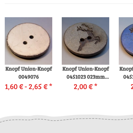
Knopf Union-Knopf
Knopf Union-Knopf
Knopf
0049076
0451023 023mm
045
1,60 € -
2,65 €
*
0076 grau
2,00 €
*