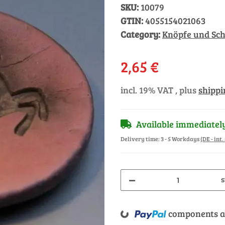
SKU:
10079
GTIN:
4055154021063
Category:
Knöpfe und Sch
2,65 €
incl. 19% VAT , plus
shippi
Available immediatel
Delivery time:
3 - 5 Workdays
(DE - int
s
Loading...
components ar