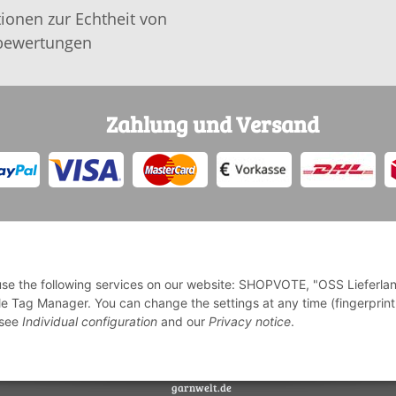
ionen zur Echtheit von
ewertungen
Zahlung und Versand
o use the following services on our website: SHOPVOTE, "OSS Lieferla
e Tag Manager. You can change the settings at any time (fingerprint
* Alle Preise inkl. gesetzlicher USt., zzgl.
Versand
e see
Individual configuration
and our
Privacy notice
.
Deutschlands, Lieferzeiten für andere Länder entnehmen Sie bi
garnwelt.de