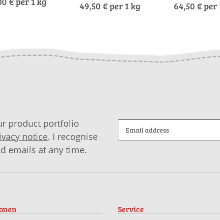
00 € per 1 kg
49,50 € per 1 kg
64,50 € per 
r product portfolio
ivacy notice
. I recognise
id emails at any time.
ionen
Service