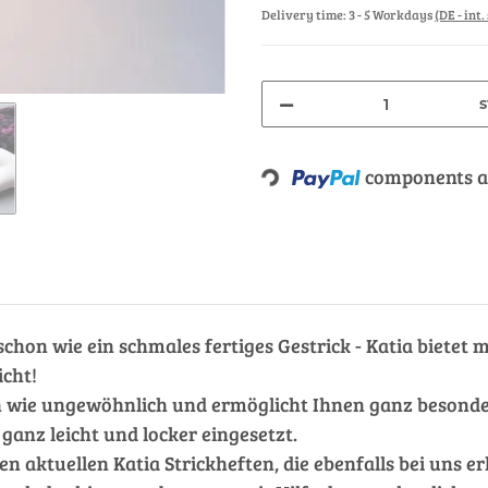
Delivery time:
3 - 5 Workdays
(DE - int
s
Loading...
components ar
 schon wie ein schmales fertiges Gestrick - Katia bietet
cht!
hön wie ungewöhnlich und ermöglicht Ihnen ganz besonder
anz leicht und locker eingesetzt.
aktuellen Katia Strickheften, die ebenfalls bei uns erh