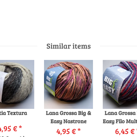
Similar items
tia Textura
Lana Grossa Big &
Lana Grossa 
Easy Nastrone
Easy Filo Mult
4,95 €
*
4,95 €
*
6,45 €