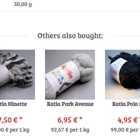
50,00 g
Others also bought:
tia Ninette
Katia Park Avenue
Katia Polo
7,50 €
*
6,95 €
*
4,95 €
00 € per 1 kg
92,67 € per 1 kg
99,00 € per 