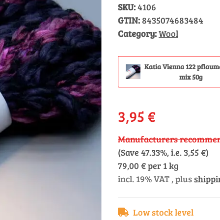
SKU:
4106
GTIN:
8435074683484
Category:
Wool
Katia Vienna 122 pflaum
mix 50g
3,95 €
Manufacturers recommend
(Save
47.33%
, i.e.
3,55 €
)
79,00 € per 1 kg
incl. 19% VAT , plus
shippi
Low stock level