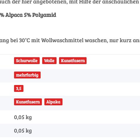
, auch der hier angebotenen, mit Hilfe der anschaulic
% Alpaca 5% Polyamid
ng bei 30°C mit Wollwaschmittel waschen, nur kurz an
Schurwolle
Wolle
Kunstfasern
mehrfarbig
3,5
Kunstfasern
Alpaka
0,05 kg
0,05
kg