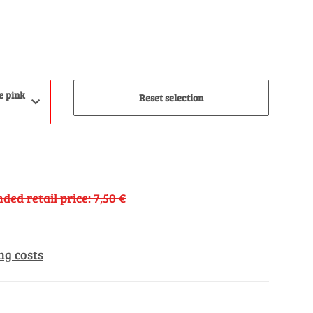
e pink
Reset selection
ed retail price
:
7,50 €
ng costs