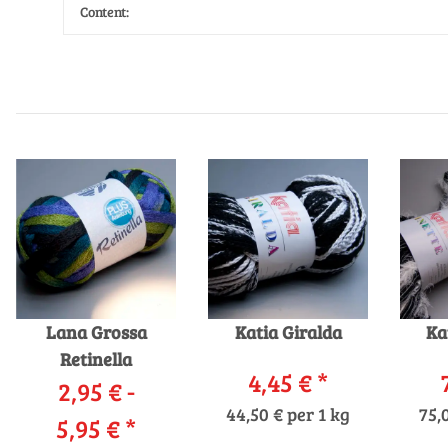
Content:
Lana Grossa
Katia Giralda
Ka
Retinella
4,45 €
*
2,95 € -
44,50 € per 1 kg
75,
5,95 €
*