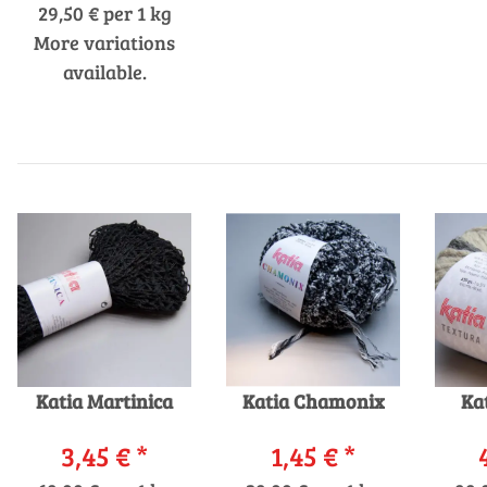
29,50 € per 1 kg
More variations
available.
Katia Martinica
Katia Chamonix
Ka
3,45 €
*
1,45 €
*