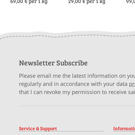
69,00 € per 1 kg
29,00 € per 1 kg
99,
Newsletter Subscribe
Please email me the latest information on you
regularly and in accordance with your data
pr
that I can revoke my permission to receive sa
Service & Support
Informat