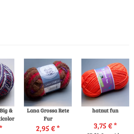
Big &
Lana Grossa Rete
hatnut fun
icolor
Fur
3,75 €
*
*
2,95 €
*