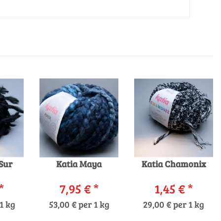
 Sur
Katia Maya
Katia Chamonix
*
7,95 €
*
1,45 €
*
1 kg
53,00 € per 1 kg
29,00 € per 1 kg