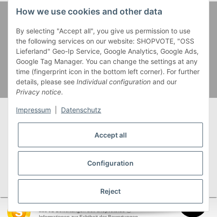
How we use cookies and other data
Zahlung und Versand
By selecting "Accept all", you give us permission to use
the following services on our website: SHOPVOTE, "OSS
Lieferland" Geo-Ip Service, Google Analytics, Google Ads,
Google Tag Manager. You can change the settings at any
time (fingerprint icon in the bottom left corner). For further
details, please see
Individual configuration
and our
Privacy notice
.
Impressum
|
Datenschutz
Accept all
* Alle Preise inkl. gesetzlicher USt., zzgl.
Versand
** Gilt für Lieferungen innerhalb Deutschlands,
Configuration
Lieferzeiten für andere Länder entnehmen Sie bitte
unserer
Versandkostenübersicht
Reject
SEHR GUT
(4.95 / 5)
aus
92
Bewertungen bei: shopvote.de ⓘ
garnwelt.de
Informationen zur Echtheit der Bewertungen