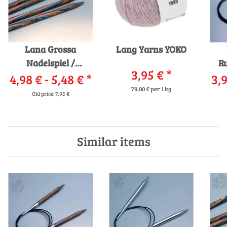
Lana Grossa
Lang Yarns YOKO
Nadelspiel /
R
3,95 €
*
Strumpfstricknadeln
4,98 € -
5,48 €
*
3,9
Design-Holz
79,00 € per 1 kg
Old price:
7,95 €
Similar items