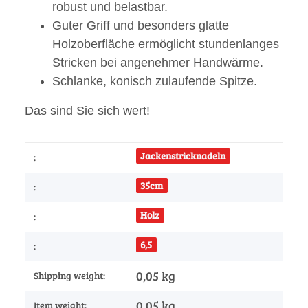
robust und belastbar.
Guter Griff und besonders glatte
Holzoberfläche ermöglicht stundenlanges
Stricken bei angenehmer Handwärme.
Schlanke, konisch zulaufende Spitze.
Das sind Sie sich wert!
Jackenstricknadeln
:
35cm
:
Holz
:
6,5
:
0,05 kg
Shipping weight:
0,05
kg
Item weight: