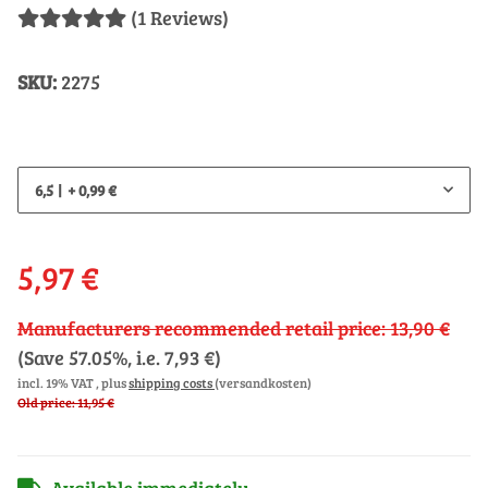
(1 Reviews)
SKU:
2275
6,5
+ 0,99 €
5,97 €
Manufacturers recommended retail price
:
13,90 €
(Save
57.05%
, i.e.
7,93 €
)
incl. 19% VAT , plus
shipping costs
(versandkosten)
Old price: 11,95 €
Available immediately