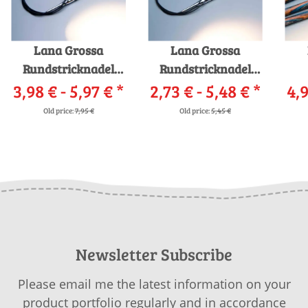
Lana Grossa
Lana Grossa
Rundstricknadel
Rundstricknadel
3,98 € -
Design-Holz
5,97 €
*
2,73 € -
Messing
5,48 €
*
Str
4,9
Old price:
7,95 €
Old price:
5,45 €
Newsletter Subscribe
Please email me the latest information on your
product portfolio regularly and in accordance