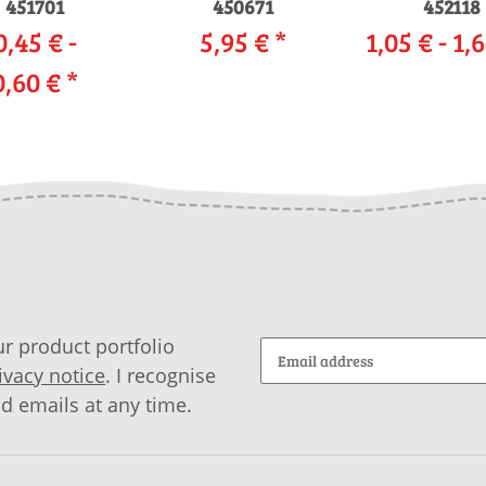
451701
450671
452118
0,45 € -
5,95 €
*
1,05 € -
1,
0,60 €
*
r product portfolio
ivacy notice
. I recognise
id emails at any time.