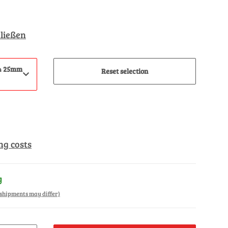
ließen
64 25mm
Reset selection
ng costs
y
. shipments may differ)