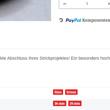
s
Loading...
Komponenten 
rfekte Abschluss Ihres Strickprojektes! Ein besonders ho
blau
braun
24 mm
26 mm