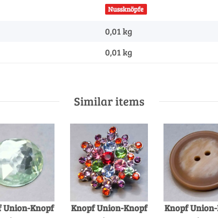
Nussknöpfe
0,01 kg
0,01
kg
Similar items
 Union-Knopf
Knopf Union-Knopf
Knopf Union