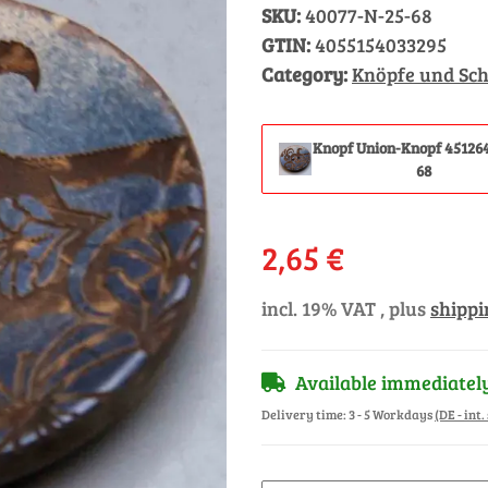
SKU:
40077-N-25-68
GTIN:
4055154033295
Category:
Knöpfe und Sch
Knopf Union-Knopf 4512
68
2,65 €
incl. 19% VAT , plus
shippi
Available immediatel
Delivery time:
3 - 5 Workdays
(DE - int