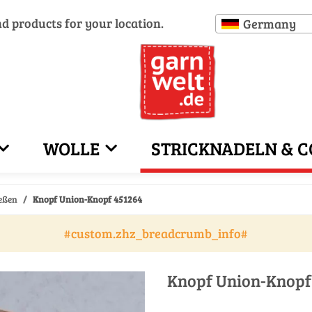
nd products for your location.
Germany
WOLLE
STRICKNADELN & C
eßen
Knopf Union-Knopf 451264
#custom.zhz_breadcrumb_info#
Knopf Union-Knopf