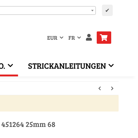
✔
EUR
FR
O.
STRICKANLEITUNGEN
 451264 25mm 68