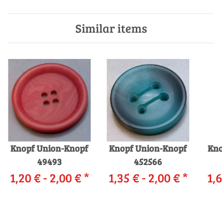
Similar items
Knopf Union-Knopf
Knopf Union-Knopf
Kno
49493
452566
1,20 € -
2,00 €
*
1,35 € -
2,00 €
*
1,6