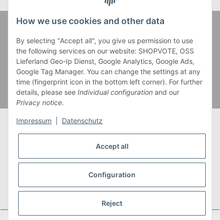
How we use cookies and other data
Zahlung und Versand
By selecting "Accept all", you give us permission to use
the following services on our website: SHOPVOTE, OSS
Lieferland Geo-Ip Dienst, Google Analytics, Google Ads,
Google Tag Manager. You can change the settings at any
time (fingerprint icon in the bottom left corner). For further
details, please see
Individual configuration
and our
Privacy notice
.
Impressum
|
Datenschutz
Accept all
* Alle Preise inkl. gesetzlicher USt., zzgl.
Versand
** Gilt für Lieferungen innerhalb Deutschlands,
Configuration
Lieferzeiten für andere Länder entnehmen Sie bitte
unserer
Versandkostenübersicht
Reject
SEHR GUT
(4.95 / 5)