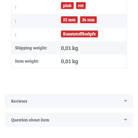
pink
rot
:
22 mm
24 mm
:
Kunststoffknöpfe
:
0,01 kg
Shipping weight:
0,01
kg
Item weight:
Reviews
Question about item