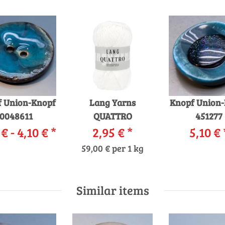
 Union-Knopf
Lang Yarns
Knopf Union
0048611
QUATTRO
451277
 € -
4,10 €
*
2,95 €
*
5,10 €
59,00 € per 1 kg
Similar items