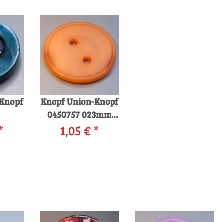
-Knopf
Knopf Union-Knopf
0450757 023mm
*
0042 orange
1,05 €
*