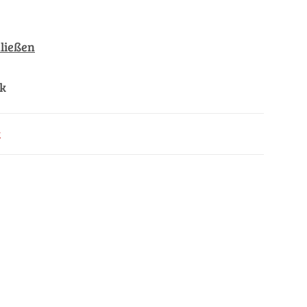
ließen
ck
k