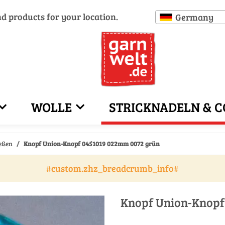
nd products for your location.
Germany
WOLLE
STRICKNADELN & C
eßen
Knopf Union-Knopf 0451019 022mm 0072 grün
#custom.zhz_breadcrumb_info#
Knopf Union-Knopf