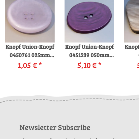
Knopf Union-Knopf
Knopf Union-Knopf
Knopf
0450761 025mm
0451239 050mm
0060 flieder
1,05 €
*
5,10 €
0062 lila
*
Newsletter Subscribe