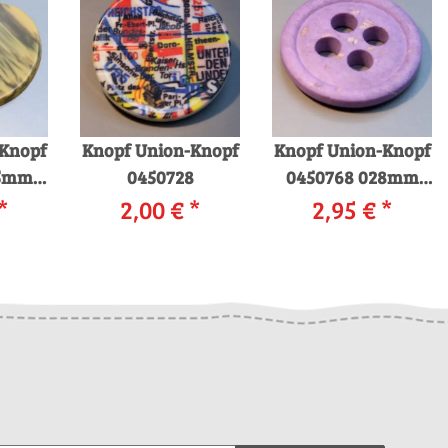
-Knopf
Knopf Union-Knopf
Knopf Union-Knopf
35mm
0450728
0450768 028mm
b
*
2,00 €
*
2,95 €
0060 lila
*