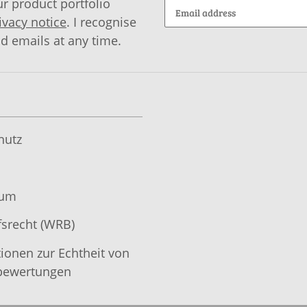
r product portfolio
ivacy notice
. I recognise
id emails at any time.
hutz
sum
srecht (WRB)
ionen zur Echtheit von
ewertungen