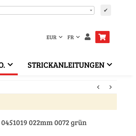
✔
EUR
FR
O.
STRICKANLEITUNGEN
 0451019 022mm 0072 grün