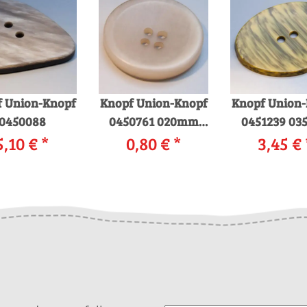
 Union-Knopf
Knopf Union-Knopf
Knopf Union
0450088
0450761 020mm
0451239 0
5,10 €
*
0016 beige
0,80 €
*
3,45 €
0040 gel