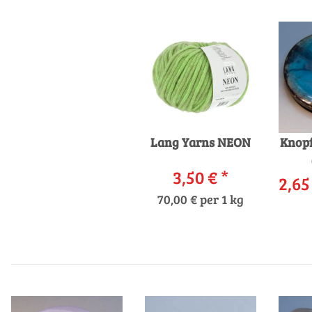
Lang Yarns NEON
Knopf
3,50 €
*
2,65
70,00 € per 1 kg