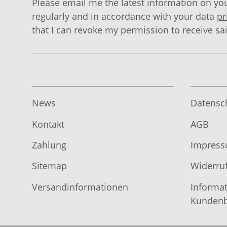
Please email me the latest information on you
regularly and in accordance with your data
pr
that I can revoke my permission to receive sa
News
Datensc
Kontakt
AGB
Zahlung
Impres
Sitemap
Widerruf
Versandinformationen
Informat
Kundenb