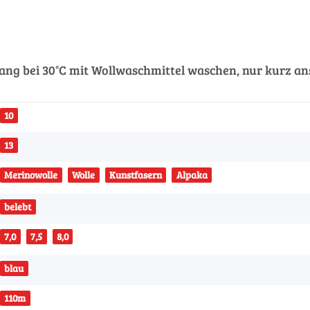
ng bei 30°C mit Wollwaschmittel waschen, nur kurz an
10
13
Merinowolle
Wolle
Kunstfasern
Alpaka
belebt
7,0
7,5
8,0
blau
110m