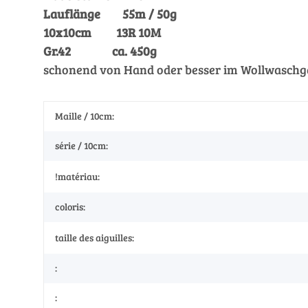
Lauflänge 55m / 50g
10x10cm 13R 10M
Gr.42 ca. 450g
schonend von Hand oder besser im Wollwaschga
Maille / 10cm:
série / 10cm:
!matériau:
coloris:
taille des aiguilles:
:
: