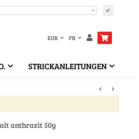
✔
EUR
FR
O.
STRICKANLEITUNGEN
alt anthrazit 50g