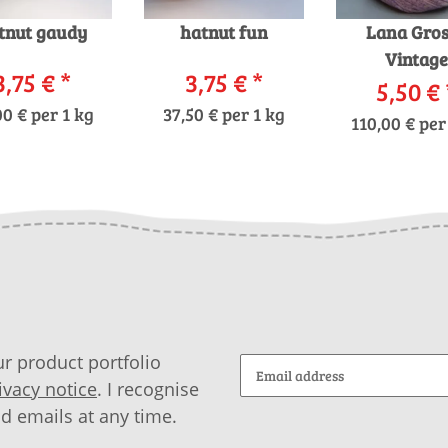
tnut gaudy
hatnut fun
Lana Gro
Vintage
3,75 €
*
3,75 €
*
5,50 €
00 € per 1 kg
37,50 € per 1 kg
110,00 € per
r product portfolio
ivacy notice
. I recognise
id emails at any time.