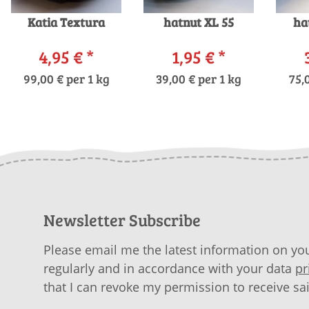
Katia Textura
hatnut XL 55
ha
4,95 €
*
1,95 €
*
99,00 € per 1 kg
39,00 € per 1 kg
75,
Newsletter Subscribe
Please email me the latest information on you
regularly and in accordance with your data
pr
that I can revoke my permission to receive sa