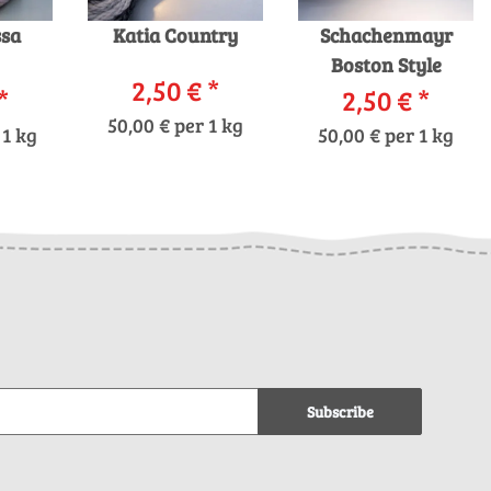
ssa
Katia Country
Schachenmayr
Boston Style
2,50 €
*
*
2,50 €
*
50,00 € per 1 kg
 1 kg
50,00 € per 1 kg
Subscribe