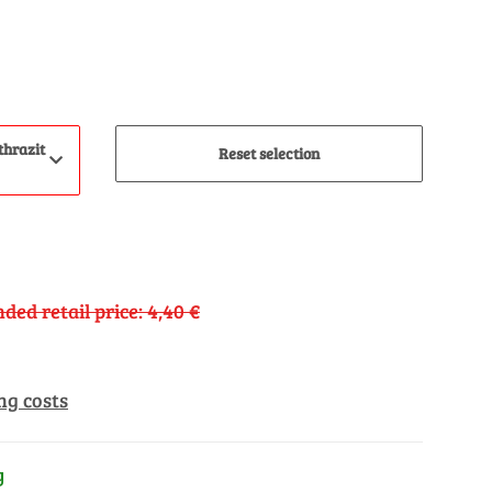
thrazit
Reset selection
ed retail price
:
4,40 €
ng costs
y