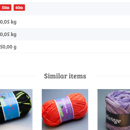
50m
60m
0,05 kg
0,05
kg
50,00 g
Similar items