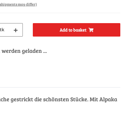
. shipments may differ)
tk
Add to basket
werden geladen ...
äche gestrickt die schönsten Stücke. Mit Alpaka