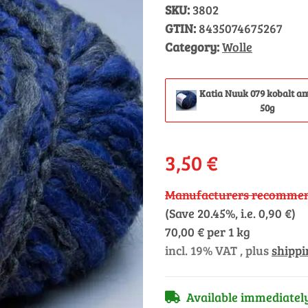
SKU:
3802
GTIN:
8435074675267
Category:
Wolle
Katia Nuuk 079 kobalt an
50g
3,50 €
Manufacturers recommend
(Save
20.45%
, i.e.
0,90 €
)
70,00 € per 1 kg
incl. 19% VAT , plus
shippi
Available immediatel